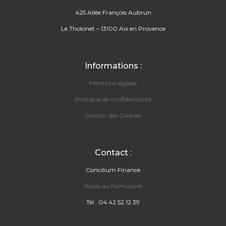
425 Allée François Aubrun
Le Tholonet – 13100 Aix en Provence
Informations :
Mentions légales
Politique de confidentialité
Gestion des Cookies
Contact :
Concilium Finance
Accès au formulaire
Tél : 04 42 52 12 39