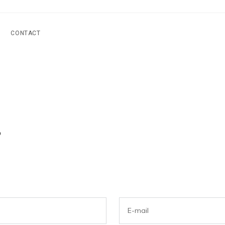
CONTACT
abinet est spécialisé dans la gestion du pa
s