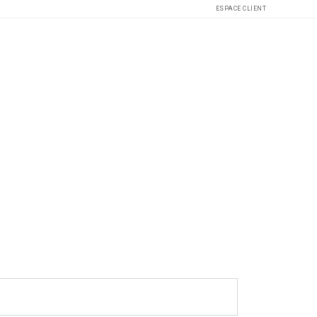
ESPACE CLIENT
trimoine privé et professionnel.