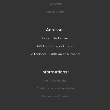
La société
Nos solutions
Adresse :
Le parc des Lauves
425 Allée François Aubrun
Le Tholonet – 13100 Aix en Provence
Informations :
Mentions légales
Politique de confidentialité
Gestion des Cookies