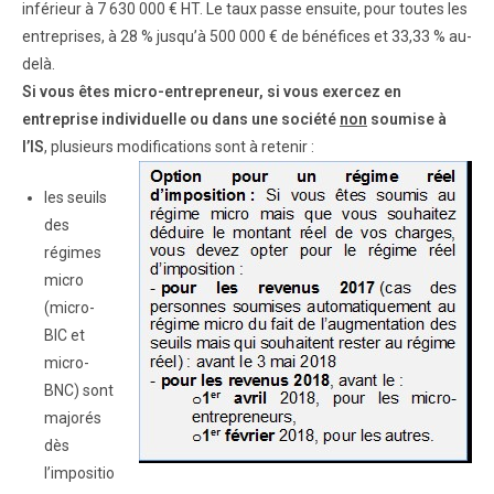
inférieur à 7 630 000 € HT. Le taux passe ensuite, pour toutes les
entreprises, à 28 % jusqu’à 500 000 € de bénéfices et 33,33 % au-
delà.
Si vous êtes micro-entrepreneur, si vous exercez en
entreprise individuelle ou dans une société
non
soumise à
l’IS
, plusieurs modifications sont à retenir :
les seuils
des
régimes
micro
(micro-
BIC et
micro-
BNC) sont
majorés
dès
l’impositio