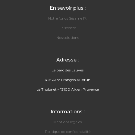
En savoir plus :
Notre fonds Sésame P.
La société
Nos solutions
Adresse :
Le parc des Lauves
425 Allée François Aubrun
Le Tholonet – 13100 Aix en Provence
Informations :
Mentions légales
Politique de confidentialité