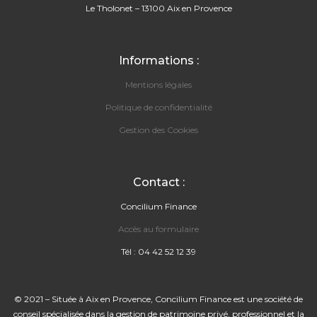
Le Tholonet – 13100 Aix en Provence
Informations :
Mentions légales
Politique de confidentialité
Gestion des Cookies
Contact :
Concilium Finance
Accès au formulaire
Tél : 04 42 52 12 39
© 2021 – Située à Aix en Provence, Concilium Finance est une société de
conseil spécialisée dans la gestion de patrimoine privé, professionnel et la