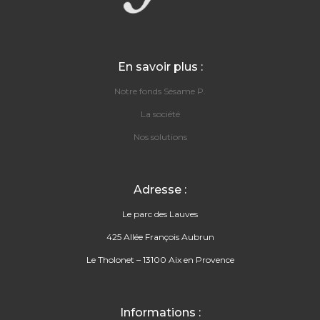
En savoir plus :
Notre fonds Sésame P.
La société
Nos solutions
Adresse :
Le parc des Lauves
425 Allée François Aubrun
Le Tholonet – 13100 Aix en Provence
Informations :