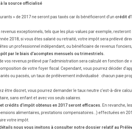
 la source officialisé
urants » de 2017 ne seront pas taxés car ils bénéficieront d’un
crédit d
 revenus exceptionnels, tels que les plus-values par exemple, resteront
née 2018, si vous êtes salarié ou retraité, votre impôt sera prélevé dir
 êtes un professionnel indépendant, ou bénéficiaire de revenus fonciers
mpôt par le biais d’acomptes mensuels ou trimestriels.
e vos revenus prélevé par l’administration sera calculé en fonction de
composition de votre foyer fiscal. Cependant, vous pourrez décider d’app
ariés ou pacsés, un taux de prélèvement individualisé : chacun paie pr
tez être discret, vous pourrez demander le taux neutre c’est-à-dire calc
taire, sans enfant et avec vos seuls salaires.
et crédits d’impôt obtenus en 2017 seront efficaces.
En revanche, le
pensions alimentaires, prestations compensatoires…) effectuées en 20
uire votre impôt.
étails nous vous invitons à consulter notre dossier relatif au Prélè