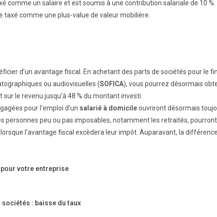
xé comme un salaire et est soumis à une contribution salariale de 10 %.
ste taxé comme une plus-value de valeur mobilière.
ficier d’un avantage fiscal. En achetant des parts de sociétés pour le 
tographiques ou audiovisuelles (
SOFICA
), vous pourrez désormais obt
t sur le revenu jusqu’à 48 % du montant investi.
gagées pour l’emploi d’un
salarié à domicile
ouvriront désormais toujou
Les personnes peu ou pas imposables, notamment les retraités, pourront 
rsque l’avantage fiscal excèdera leur impôt. Auparavant, la différence
pour votre entreprise
 sociétés : baisse du taux