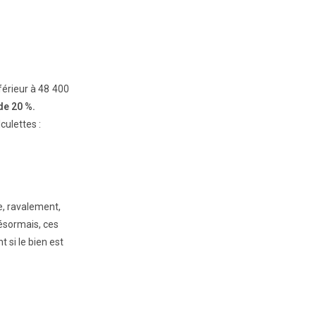
nférieur à 48 400
de 20 %.
culettes :
e, ravalement,
ésormais, ces
 si le bien est