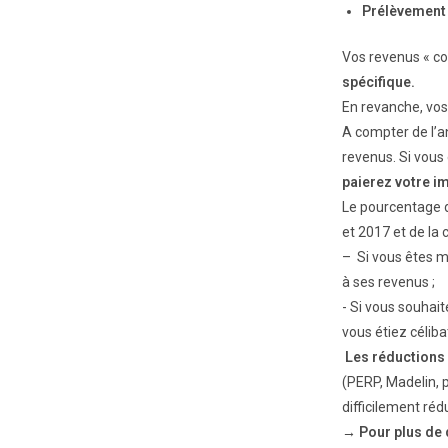
Prélèvement à
Vos revenus « co
spécifique.
En revanche, vos
A compter de l’an
revenus. Si vous
paierez votre i
Le pourcentage d
et 2017 et de la 
– Si vous êtes m
à ses revenus ;
- Si vous souhai
vous étiez céliba
Les réductions 
(PERP, Madelin, 
difficilement réd
→ Pour plus de d