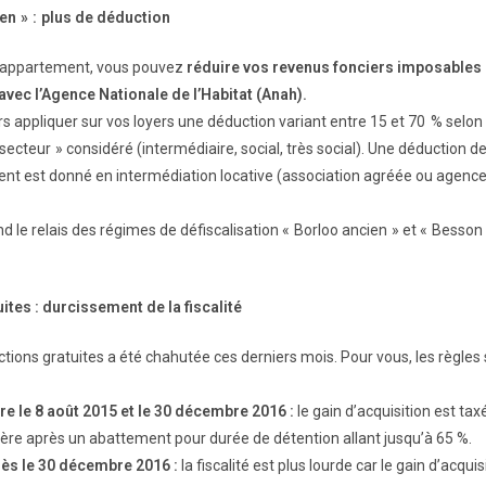
en » : plus de déduction
n appartement, vous pouvez
réduire vos revenus fonciers imposables
vec l’Agence Nationale de l’Habitat (Anah).
 appliquer sur vos loyers une déduction variant entre 15 et 70 % selon l
secteur » considéré (intermédiaire, social, très social). Une déduction d
ent est donné en intermédiation locative (association agréée ou agenc
nd le relais des régimes de défiscalisation « Borloo ancien » et « Besson
ites : durcissement de la fiscalité
actions gratuites a été chahutée ces derniers mois. Pour vous, les règle
tre le 8 août 2015 et le 30 décembre 2016 :
le gain d’acquisition est t
ière après un abattement pour durée de détention allant jusqu’à 65 %.
près le 30 décembre 2016 :
la fiscalité est plus lourde car le gain d’acqui