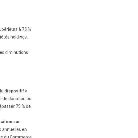
supérieurs à 75 %
iétés holdings,
les diminutions
 du
dispositif «
as de donation ou
dépasser 75 % de
sations au
s annuelles en
istre du Commerce