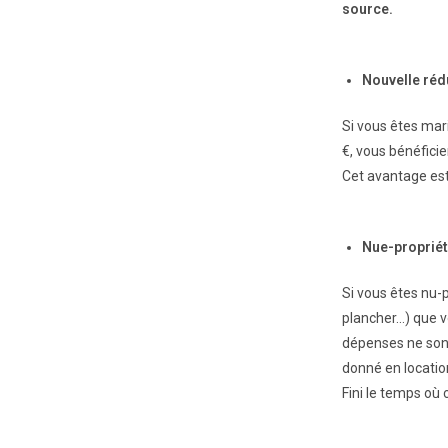
source.
Nouvelle ré
Si vous êtes mar
€, vous bénéfici
Cet avantage est
Nue-propriét
Si vous êtes nu-
plancher…) que 
dépenses ne sont
donné en location
Fini le temps où 