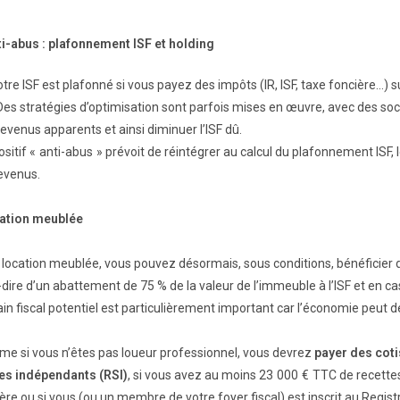
ti-abus : plafonnement ISF et holding
tre ISF est plafonné si vous payez des impôts (IR, ISF, taxe foncière…) 
Des stratégies d’optimisation sont parfois mises en œuvre, avec des soc
revenus apparents et ainsi diminuer l’ISF dû.
itif « anti-abus » prévoit de réintégrer au calcul du plafonnement ISF, 
revenus.
cation meublée
a location meublée, vous pouvez désormais, sous conditions, bénéficier
à-dire d’un abattement de 75 % de la valeur de l’immeuble à l’ISF et en c
ain fiscal potentiel est particulièrement important car l’économie peut 
e si vous n’êtes pas loueur professionnel, vous devrez
payer des coti
es indépendants (RSI)
, si vous avez au moins 23 000 € TTC de recette
ière ou si vous (ou un membre de votre foyer fiscal) est inscrit au Reg