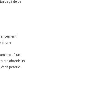
 En deçà de ce
financement
enir une
rs droit à un
alors obtenir un
 était perdue.