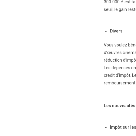
300 000 € est ta
seuil, le gain re
Divers
Vous voulez béné
d’œuvres cinéma
réduction d’impô
Les dépenses en
crédit d’impôt. 
remboursement lo
Les nouveautés 
Impôt sur les