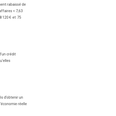
ment rabaissé de
affaires < 7,63
8 120 € et 75
’un crédit
u’elles
és d’obtenir un
l’économie réelle