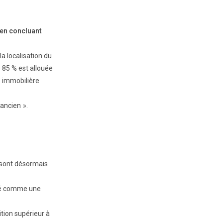
 en concluant
a localisation du
e 85 % est allouée
e immobilière
 ancien ».
s sont désormais
axé comme une
sition supérieur à