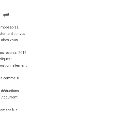
’impôt
 imposables.
ectement sur vos
, alors
vous
 vos revenus 2016
liquer :
oportionnellement
ulé comme si
s déductions
17 pourront
vement à la