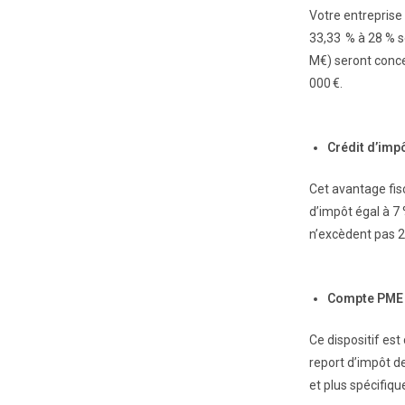
Votre entreprise
33,33 % à 28 % se
M€) seront conce
000 €.
Crédit d’impô
Cet avantage fisc
d’impôt égal à 7
n’excèdent pas 2
Compte PME I
Ce dispositif est
report d’impôt d
et plus spécifiq