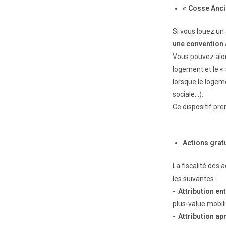
« Cosse Anci
Si vous louez u
une convention a
Vous pouvez alors
logement et le « 
lorsque le logem
sociale…).
Ce dispositif pre
Actions gratu
La fiscalité des 
les suivantes :
- Attribution en
plus-value mobil
- Attribution a